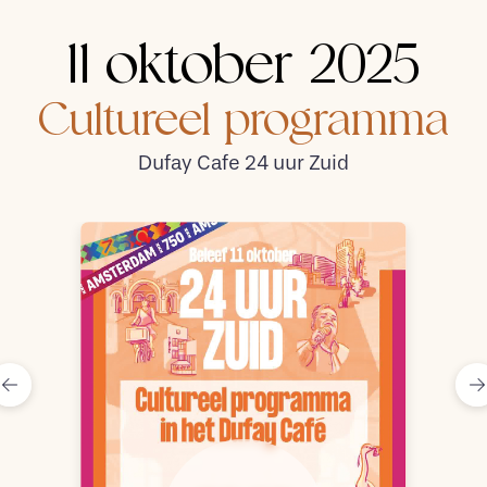
11 oktober 2025
Welkom
Cultureel programma
Dufay Cafe 24 uur Zuid
bij het
Dufay Café