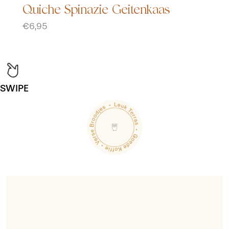
Quiche Spinazie Geitenkaas
T
€6,95
€
SWIPE